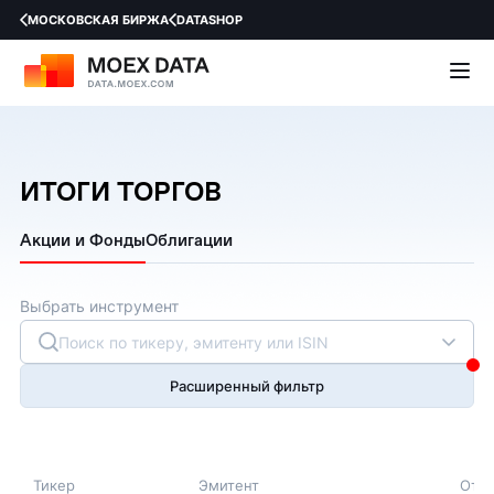
МОСКОВСКАЯ БИРЖА
DATASHOP
ИТОГИ ТОРГОВ
Акции и Фонды
Облигации
Выбрать инструмент
Расширенный фильтр
Тикер
Эмитент
Отк