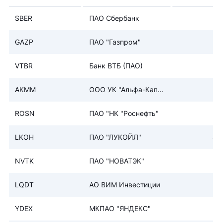
SBER
ПАО Сбербанк
2
GAZP
ПАО "Газпром"
VTBR
Банк ВТБ (ПАО)
AKMM
ООО УК "Альфа-Капит
1
ал"
ROSN
ПАО "НК "Роснефть"
LKOH
ПАО "ЛУКОЙЛ"
4 
NVTK
ПАО "НОВАТЭК"
LQDT
АО ВИМ Инвестиции
2
YDEX
МКПАО "ЯНДЕКС"
3 